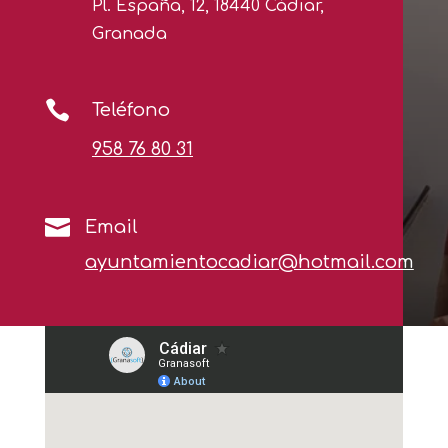
Pl. España, 12, 18440 Cádiar,
Granada

Teléfono
958 76 80 31

Email
ayuntamientocadiar@hotmail.com